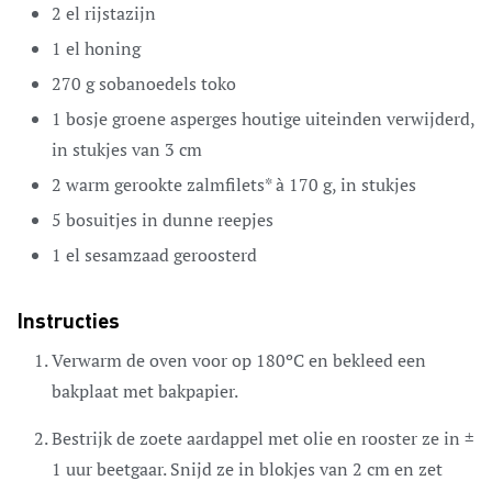
2
el
rijstazijn
1
el
honing
270
g
sobanoedels
toko
1
bosje
groene asperges
houtige uiteinden verwijderd,
in stukjes van 3 cm
2
warm gerookte zalmfilets*
à 170 g, in stukjes
5
bosuitjes
in dunne reepjes
1
el
sesamzaad
geroosterd
Instructies
Verwarm de oven voor op 180ºC en bekleed een
bakplaat met bakpapier.
Bestrijk de zoete aardappel met olie en rooster ze in ±
1 uur beetgaar. Snijd ze in blokjes van 2 cm en zet