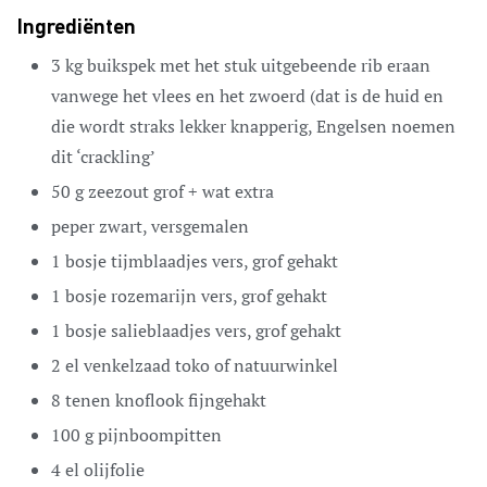
Ingrediënten
3
kg
buikspek
met het stuk uitgebeende rib eraan
vanwege het vlees en het zwoerd (dat is de huid en
die wordt straks lekker knapperig, Engelsen noemen
dit ‘crackling’
50
g
zeezout
grof + wat extra
peper
zwart, versgemalen
1
bosje
tijmblaadjes
vers, grof gehakt
1
bosje
rozemarijn
vers, grof gehakt
1
bosje
salieblaadjes
vers, grof gehakt
2
el
venkelzaad
toko of natuurwinkel
8
tenen
knoflook
fijngehakt
100
g
pijnboompitten
4
el
olijfolie