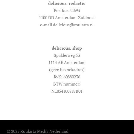
delicious. redactie
Postbus 22693
1100 DD Amsterdam-Zuidoost
e-mail delicious@roularta.nl
delicious. shop
Spaklerweg 53
1114 AE Amsterdam
(geen bezoekadres)
KvK: 60880236
BTW nummer:
NL854100787B01
© 2025 Roularta Media Nederland