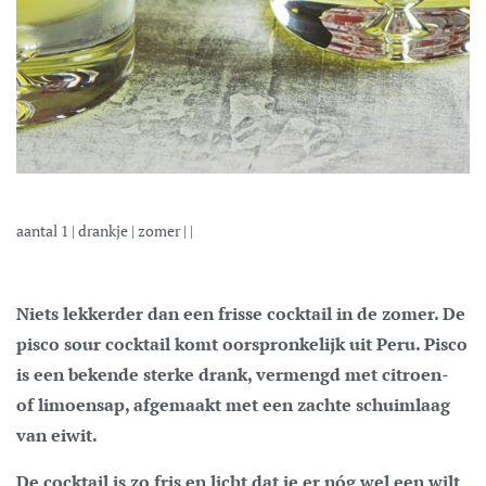
aantal
1
|
drankje
|
zomer
| |
Niets lekkerder dan een frisse cocktail in de zomer. De
pisco sour cocktail komt oorspronkelijk uit Peru. Pisco
is een bekende sterke drank, vermengd met citroen-
of limoensap, afgemaakt met een zachte schuimlaag
van eiwit.
De cocktail is zo fris en licht dat je er nóg wel een wilt