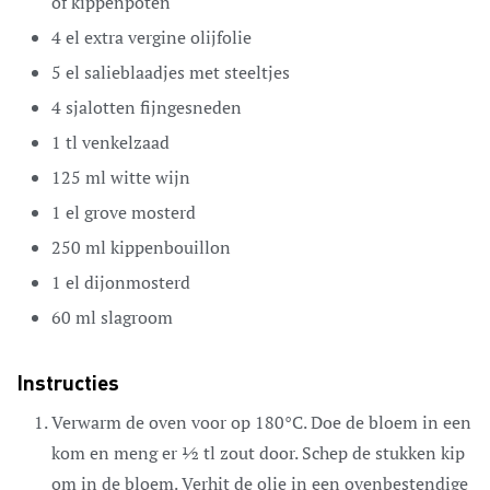
of kippenpoten
4
el
extra vergine olijfolie
5
el
salieblaadjes met steeltjes
4
sjalotten
fijngesneden
1
tl
venkelzaad
125
ml
witte wijn
1
el
grove mosterd
250
ml
kippenbouillon
1
el
dijonmosterd
60
ml
slagroom
Instructies
Verwarm de oven voor op 180°C. Doe de bloem in een
kom en meng er ½ tl zout door. Schep de stukken kip
om in de bloem. Verhit de olie in een ovenbestendige