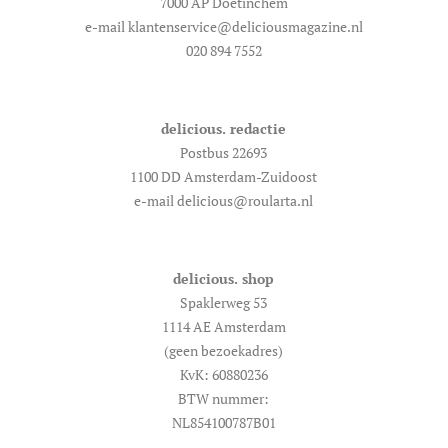
7000 AP Doetinchem
e-mail klantenservice@deliciousmagazine.nl
020 894 7552
delicious. redactie
Postbus 22693
1100 DD Amsterdam-Zuidoost
e-mail delicious@roularta.nl
delicious. shop
Spaklerweg 53
1114 AE Amsterdam
(geen bezoekadres)
KvK: 60880236
BTW nummer:
NL854100787B01