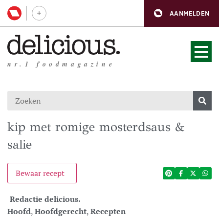
AANMELDEN
nr.1 foodmagazine
kip met romige mosterdsaus &
salie
Bewaar recept
Redactie delicious.
Hoofd
,
Hoofdgerecht
,
Recepten