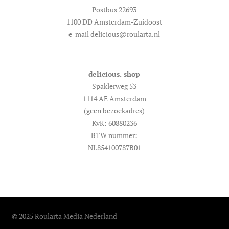
Postbus 22693
1100 DD Amsterdam-Zuidoost
e-mail delicious@roularta.nl
delicious. shop
Spaklerweg 53
1114 AE Amsterdam
(geen bezoekadres)
KvK: 60880236
BTW nummer:
NL854100787B01
© 2025 Roularta Media Nederland