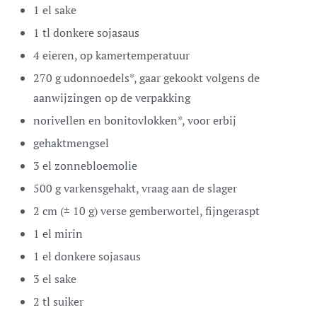
1
el
sake
1
tl
donkere sojasaus
4
eieren,
op kamertemperatuur
270
g
udonnoedels*,
gaar gekookt volgens de
aanwijzingen op de verpakking
norivellen en bonitovlokken*,
voor erbij
gehaktmengsel
3
el
zonnebloemolie
500
g
varkensgehakt,
vraag aan de slager
2
cm
(± 10 g) verse gemberwortel,
fijngeraspt
1
el
mirin
1
el
donkere sojasaus
3
el
sake
2
tl
suiker