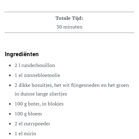
Totale Tijd:
30
minuten
Ingrediënten
2
l
runderbouillon
1
el
zonnebloemolie
2
dikke bosuitjes,
het wit fijngesneden en het groen
in dunne lange sliertjes
100
g
boter,
in blokjes
100
g
bloem
2
el
currypoeder
1
el
mirin