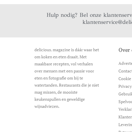
Hulp nodig? Bel onze klantenser
klantenservice@deli
delicious. magazine is dáár waar het
Over 
om koken en eten draait. Met
Advert
maakbare recepten, vol verhalen
over mensen met een passie voor
Contac
eten en fotografie om bij te
Cookie 
watertanden. Restaurants die je niet
Privacy
mag missen, de mooiste
Gebrui
keukenspullen en geweldige
Spelvo
wijnadviezen.
Verklar
Klanten
Leveri