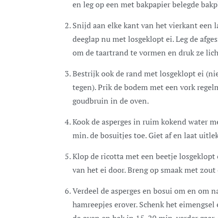
en leg op een met bakpapier belegde bakp
Snijd aan elke kant van het vierkant een l
deeglap nu met losgeklopt ei. Leg de afg
om de taartrand te vormen en druk ze lich
Bestrijk ook de rand met losgeklopt ei (ni
tegen). Prik de bodem met een vork regel
goudbruin in de oven.
Kook de asperges in ruim kokend water me
min. de bosuitjes toe. Giet af en laat uitl
Klop de ricotta met een beetje losgeklopt 
van het ei door. Breng op smaak met zout 
Verdeel de asperges en bosui om en om naa
hamreepjes erover. Schenk het eimengsel er