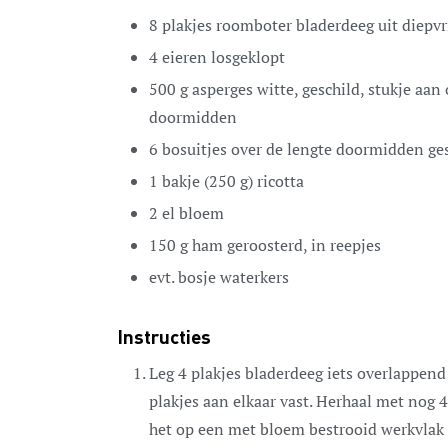
8
plakjes
roomboter bladerdeeg
uit diepvr
4
eieren
losgeklopt
500
g
asperges
witte, geschild, stukje aa
doormidden
6
bosuitjes
over de lengte doormidden g
1
bakje (250 g)
ricotta
2
el
bloem
150
g
ham
geroosterd, in reepjes
evt.
bosje
waterkers
Instructies
Leg 4 plakjes bladerdeeg iets overlappend 
plakjes aan elkaar vast. Herhaal met nog 4
het op een met bloem bestrooid werkvlak u