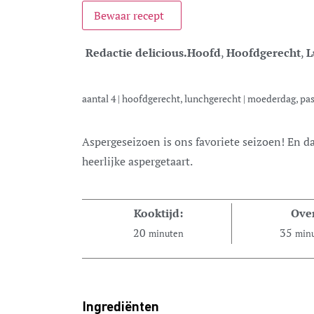
Bewaar recept
Redactie delicious.
Hoofd
,
Hoofdgerecht
,
L
aantal
4
|
hoofdgerecht, lunchgerecht
|
moederdag, pas
Aspergeseizoen is ons favoriete seizoen! En dan combineren met ham & ei in deze
heerlijke aspergetaart.
Kooktijd:
Ove
20
35
minuten
min
Ingrediënten