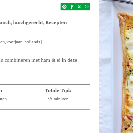
unch
,
lunchgerecht
,
Recepten
en, voorjaar
|
hollands
|
n
Totale Tijd:
55
uten
minuten