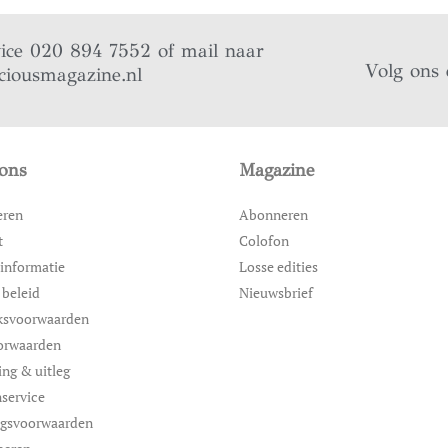
vice 020 894 7552 of mail naar
Volg ons 
ciousmagazine.nl
ons
Magazine
eren
Abonneren
t
Colofon
informatie
Losse edities
 beleid
Nieuwsbrief
ksvoorwaarden
orwaarden
ing & uitleg
service
ngsvoorwaarden