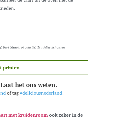
 Garneer de taart uit de oven met de
sneden.
ng: Bart Stuart. Productie: Trudelies Schouten
t printen
 Laat het ons weten.
and
of tag
#deliciousnederland
!
aart met kruidenroom
ook zeker in de