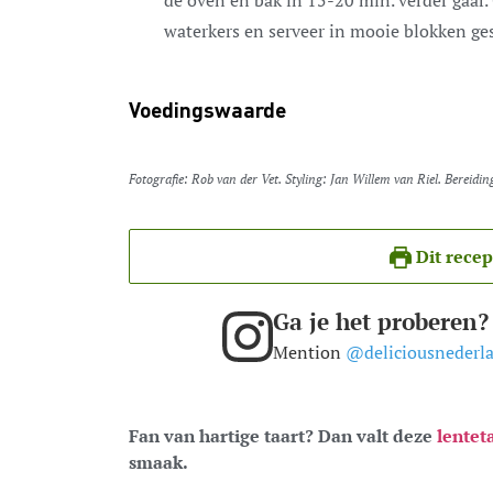
de oven en bak in 15-20 min. verder gaar.
waterkers en serveer in mooie blokken ge
Voedingswaarde
Fotografie: Rob van der Vet. Styling: Jan Willem van Riel. Bereidi
Dit recep
Ga je het proberen?
Mention
@deliciousnederl
Fan van hartige taart? Dan valt deze
lentet
smaak.