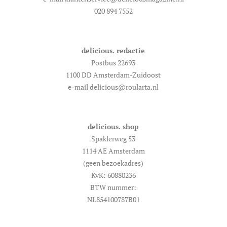
020 894 7552
delicious. redactie
Postbus 22693
1100 DD Amsterdam-Zuidoost
e-mail delicious@roularta.nl
delicious. shop
Spaklerweg 53
1114 AE Amsterdam
(geen bezoekadres)
KvK: 60880236
BTW nummer:
NL854100787B01