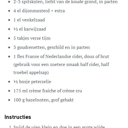
2-3
spitskolen,
liefst van de koude grond, in parten
4
el
dijonmosterd + extra
1
el
venkelzaad
½
el
karwijzaad
5
takjes verse tijm
3
goudrenetten,
geschild en in parten
1
fles Franse of Nederlandse cider,
doux of brut
(gebruik voor een zoetere smaak half cider, half
troebel appelsap)
½
bosje peterselie
175
ml
crème fraîche of crème cru
100
g
hazelnoten,
grof gehakt
Instructies
Snijd de uien klein en doe in een grote wijde