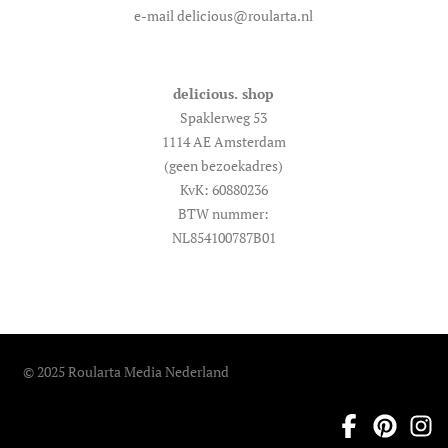
e-mail delicious@roularta.nl
delicious. shop
Spaklerweg 53
1114 AE Amsterdam
(geen bezoekadres)
KvK: 60880236
BTW nummer:
NL854100787B01
© 2025 Roularta Media Nederland