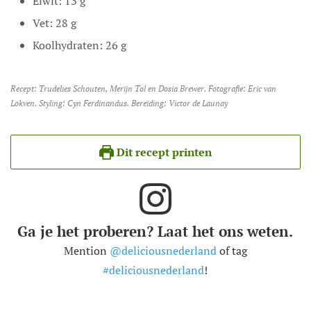
Eiwit:
13
g
Vet:
28
g
Koolhydraten:
26
g
Recept: Trudelies Schouten, Merijn Tol en Dosia Brewer. Fotografie: Eric van
Lokven. Styling: Cyn Ferdinandus. Bereiding: Victor de Launay
Dit recept printen
Ga je het proberen? Laat het ons weten.
Mention
@deliciousnederland
of tag
#deliciousnederland
!