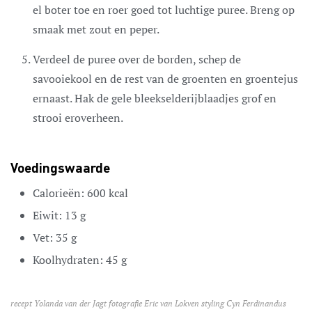
el boter toe en roer goed tot luchtige puree. Breng op
smaak met zout en peper.
Verdeel de puree over de borden, schep de
savooiekool en de rest van de groenten en groentejus
ernaast. Hak de gele bleekselderijblaadjes grof en
strooi eroverheen.
Voedingswaarde
Calorieën:
600
kcal
Eiwit:
13
g
Vet:
35
g
Koolhydraten:
45
g
recept Yolanda van der Jagt fotografie Eric van Lokven styling Cyn Ferdinandus