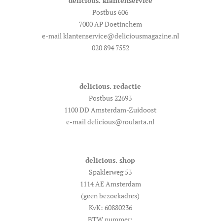
delicious. klantenservice
Postbus 606
7000 AP Doetinchem
e-mail klantenservice@deliciousmagazine.nl
020 894 7552
delicious. redactie
Postbus 22693
1100 DD Amsterdam-Zuidoost
e-mail delicious@roularta.nl
delicious. shop
Spaklerweg 53
1114 AE Amsterdam
(geen bezoekadres)
KvK: 60880236
BTW nummer: