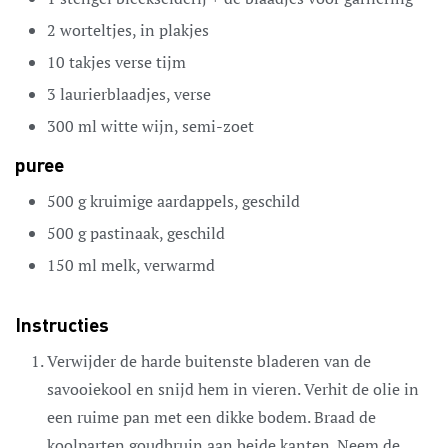
2
worteltjes,
in plakjes
10
takjes
verse tijm
3
laurierblaadjes,
verse
300
ml
witte wijn,
semi-zoet
puree
500
g
kruimige aardappels,
geschild
500
g
pastinaak,
geschild
150
ml
melk,
verwarmd
Instructies
Verwijder de harde buitenste bladeren van de
savooiekool en snijd hem in vieren. Verhit de olie in
een ruime pan met een dikke bodem. Braad de
koolparten goudbruin aan beide kanten. Neem de