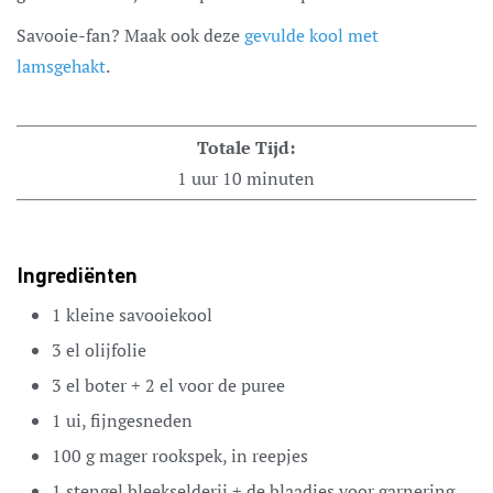
Savooie-fan? Maak ook deze
gevulde kool met
lamsgehakt
.
Totale Tijd:
1
uur
10
minuten
Ingrediënten
1
kleine
savooiekool
3
el
olijfolie
3
el
boter
+ 2 el voor de puree
1
ui,
fijngesneden
100
g
mager rookspek,
in reepjes
1
stengel bleekselderij
+ de blaadjes voor garnering