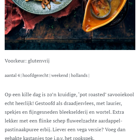
Voorkeur:
glutenvrij
aantal
4
|
hoofdgerecht
|
weekend
|
hollands
|
Op een kille dag is zo’n kruidige, ‘pot roasted’ savooiekool
echt heerlijk! Gestoofd als draadjesvlees, met laurier,
spekjes en fijngesneden bleekselderij en wortel. Extra
lekker met een flinke schep fluweelzachte aardappel-
pastinaakpuree erbij. Liever een vega versie? Voeg dan
gehakte kastanjes toe i.p.v. het rookspek.