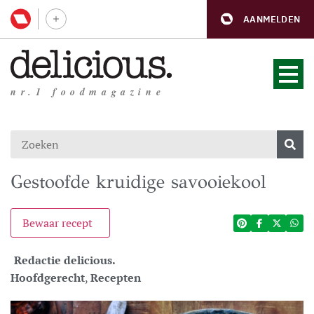
AANMELDEN
nr.1 foodmagazine
Gestoofde kruidige savooiekool
Bewaar recept
Redactie delicious.
Hoofdgerecht
,
Recepten