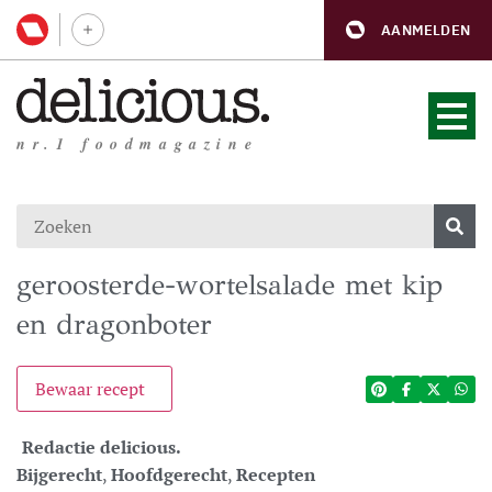
AANMELDEN
nr.1 foodmagazine
geroosterde-wortelsalade met kip
en dragonboter
Bewaar recept
Redactie delicious.
Bijgerecht
,
Hoofdgerecht
,
Recepten