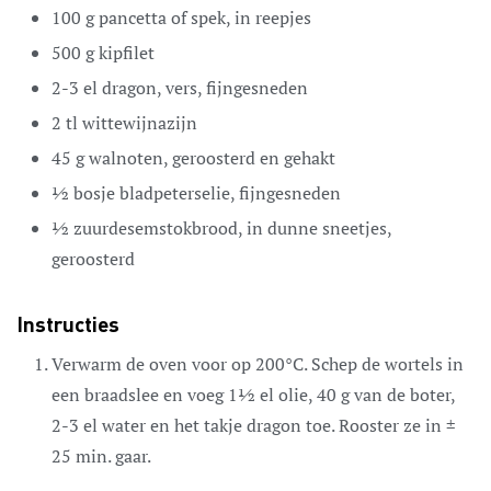
100
g
pancetta of spek,
in reepjes
500
g
kipfilet
2-3
el
dragon,
vers, fijngesneden
2
tl
wittewijnazijn
45
g
walnoten,
geroosterd en gehakt
½
bosje
bladpeterselie,
fijngesneden
½
zuurdesemstokbrood,
in dunne sneetjes,
geroosterd
Instructies
Verwarm de oven voor op 200°C. Schep de wortels in
een braadslee en voeg 1½ el olie, 40 g van de boter,
2-3 el water en het takje dragon toe. Rooster ze in ±
25 min. gaar.