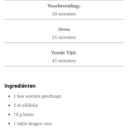
Voorbereiding:
20
minuten
Oven
25
minuten
Totale Tijd:
45
minuten
Ingrediënten
1
bos wortels
geschrapt
3
el
olijfolie
70
g
boter
1
takje
dragon
vers