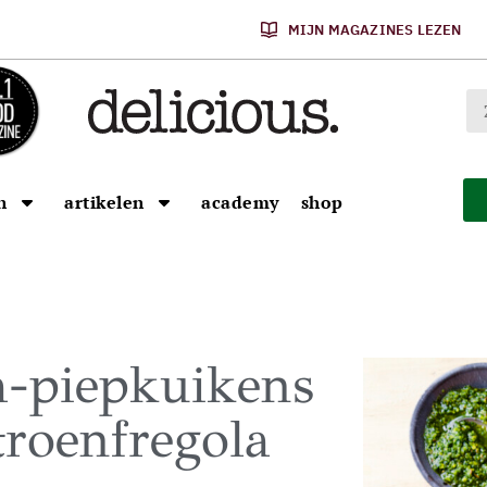
MIJN MAGAZINES LEZEN
n
artikelen
academy
shop
sa-piepkuikens
troenfregola