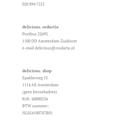
020 894 7552
delicious. redactie
Postbus 22693
1100 DD Amsterdam-Zuidoost
e-mail delicious@roularta.nl
delicious. shop
Spaklerweg 53
1114 AE Amsterdam
(geen bezoekadres)
KvK: 60880236
BTW nummer:
NL854100787B01