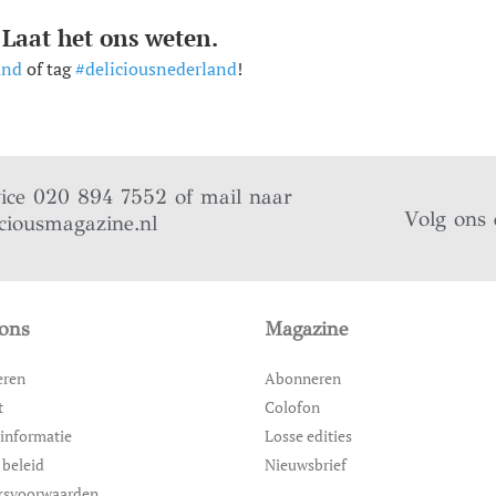
 Laat het ons weten.
and
of tag
#deliciousnederland
!
vice 020 894 7552 of mail naar
Volg ons 
ciousmagazine.nl
ons
Magazine
eren
Abonneren
t
Colofon
informatie
Losse edities
 beleid
Nieuwsbrief
ksvoorwaarden