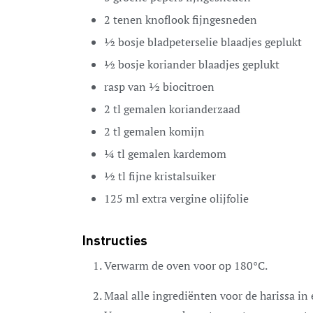
2
tenen
knoflook
fijngesneden
½
bosje bladpeterselie
blaadjes geplukt
½
bosje koriander
blaadjes geplukt
rasp van ½
biocitroen
2
tl
gemalen korianderzaad
2
tl
gemalen komijn
¼
tl
gemalen kardemom
½
tl
fijne kristalsuiker
125
ml
extra vergine olijfolie
Instructies
Verwarm de oven voor op 180°C.
Maal alle ingrediënten voor de harissa in