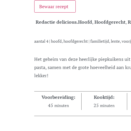
Bewaar recept
Redactie delicious.
Hoofd
,
Hoofdgerecht
,
R
aantal
4
|
hoofd, hoofdgerecht
|
familietijd, lente, voo
Het geheim van deze heerlijke piepkuikens uit de oven is de harissa. De rijke, pittige
pasta, samen met de grote hoeveelheid aan kru
lekker!
Voorbereiding:
Kooktijd:
45
25
minuten
minuten