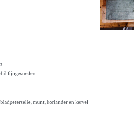
en
chil fijngesneden
. bladpeterselie, munt, koriander en kervel