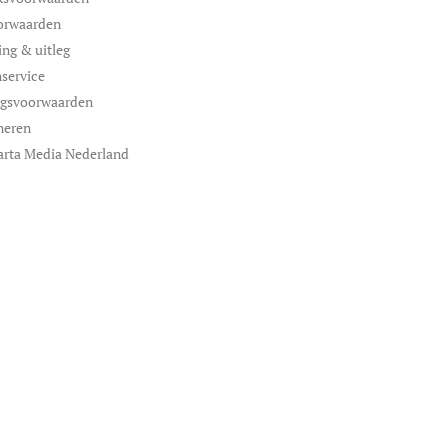
orwaarden
ing & uitleg
service
ngsvoorwaarden
neren
arta Media Nederland