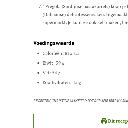
* Fregola (Sardijnse pastakorrels) koop j
(Italiaanse) delicatessenzaken. Ingemaakt
supermarkt. Je kunt ze ook zelf maken, hie
Voedingswaarde
Calorieën:
815
kcal
Eiwit:
39
g
Vet:
54
g
Koolhydraten:
45
g
RECEPTEN CHRISTINE MANFIELD FOTOGRAFIE JEREMY SI
Dit recep