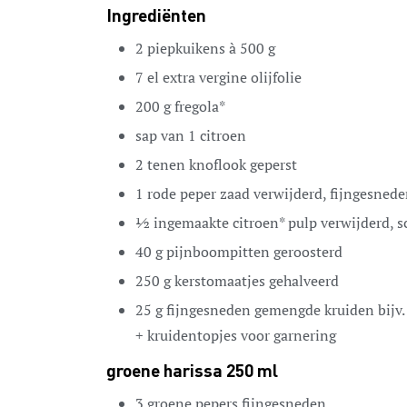
Ingrediënten
2
piepkuikens à 500 g
7
el
extra vergine olijfolie
200
g
fregola*
sap van 1 citroen
2
tenen
knoflook
geperst
1
rode peper
zaad verwijderd, fijngesned
½
ingemaakte citroen*
pulp verwijderd, s
40
g
pijnboompitten
geroosterd
250
g
kerstomaatjes
gehalveerd
25
g
fijngesneden gemengde kruiden
bijv
+ kruidentopjes voor garnering
groene harissa 250 ml
3
groene pepers
fijngesneden