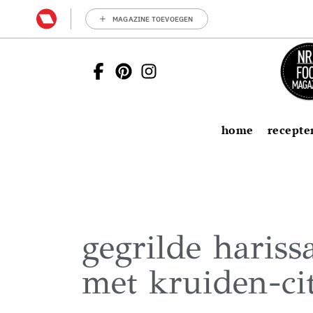
MAGAZINE TOEVOEGEN
home
recepte
gegrilde haris
met kruiden-ci