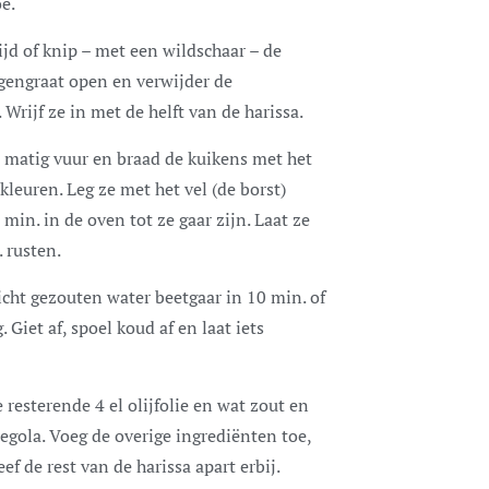
e.
ijd of knip – met een wildschaar – de
gengraat open en verwijder de
Wrijf ze in met de helft van de harissa.
p matig vuur en braad de kuikens met het
leuren. Leg ze met het vel (de borst)
in. in de oven tot ze gaar zijn. Laat ze
 rusten.
icht gezouten water beetgaar in 10 min. of
Giet af, spoel koud af en laat iets
resterende 4 el olijfolie en wat zout en
regola. Voeg de overige ingrediënten toe,
f de rest van de harissa apart erbij.