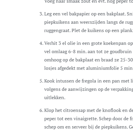
Voeg naar smaak zout en evt. nog peper to
Leg een vel bakpapier op een bakplaat. Sn
piepkuikens aan weerszijden langs de rug
ruggengraat. Plet de kuikens op een plank. 
Verhit 3 el olie in een grote koekenpan o
vel omlaag 6-8 min. aan tot ze goudbruin k
omhoog op de bakplaat en braad ze 25-30 m
losjes afgedekt met aluminiumfolie 5 min.
Kook intussen de fregola in een pan met l
volgens de aanwijzingen op de verpakking. 
uitlekken.
Klop het citroensap met de knoflook en de 
peper tot een vinaigrette. Schep door de f
schep om en serveer bij de piepkuikens. Gee