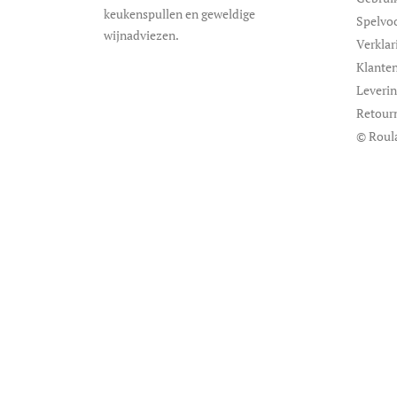
keukenspullen en geweldige
Spelvo
wijnadviezen.
Verklar
Klanten
Leveri
Retour
© Roul