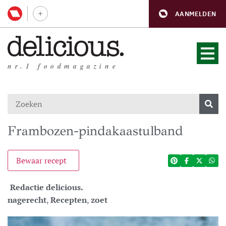
AANMELDEN
nr.1 foodmagazine
Frambozen-pindakaastulband
Bewaar recept
Redactie delicious.
nagerecht
,
Recepten
,
zoet