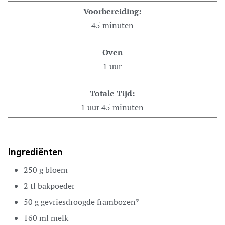
Voorbereiding:
45
minuten
Oven
1
uur
Totale Tijd:
1
uur
45
minuten
Ingrediënten
250
g
bloem
2
tl
bakpoeder
50
g
gevriesdroogde frambozen*
160
ml
melk