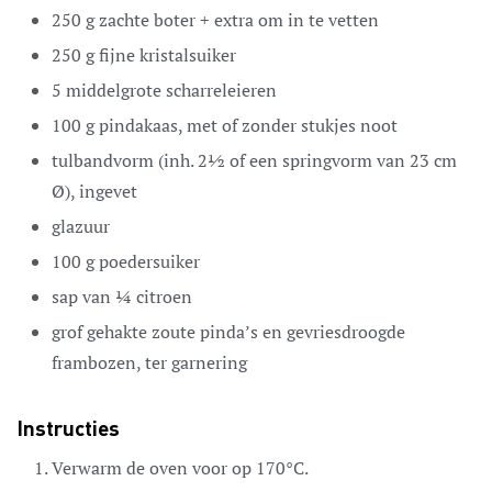
250
g
zachte boter + extra om in te vetten
250
g
fijne kristalsuiker
5
middelgrote scharreleieren
100
g
pindakaas,
met of zonder stukjes noot
tulbandvorm (inh. 2½ of een springvorm van 23 cm
Ø),
ingevet
glazuur
100
g
poedersuiker
sap van ¼ citroen
grof gehakte zoute pinda’s en gevriesdroogde
frambozen,
ter garnering
Instructies
Verwarm de oven voor op 170°C.