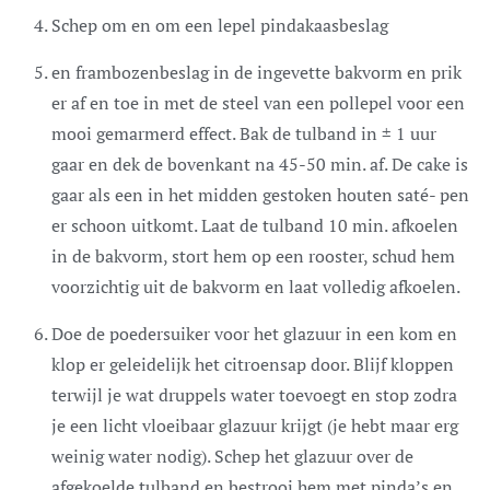
Schep om en om een lepel pindakaasbeslag
en frambozenbeslag in de ingevette bakvorm en prik
er af en toe in met de steel van een pollepel voor een
mooi gemarmerd effect. Bak de tulband in ± 1 uur
gaar en dek de bovenkant na 45-50 min. af. De cake is
gaar als een in het midden gestoken houten saté- pen
er schoon uitkomt. Laat de tulband 10 min. afkoelen
in de bakvorm, stort hem op een rooster, schud hem
voorzichtig uit de bakvorm en laat volledig afkoelen.
Doe de poedersuiker voor het glazuur in een kom en
klop er geleidelijk het citroensap door. Blijf kloppen
terwijl je wat druppels water toevoegt en stop zodra
je een licht vloeibaar glazuur krijgt (je hebt maar erg
weinig water nodig). Schep het glazuur over de
afgekoelde tulband en bestrooi hem met pinda’s en