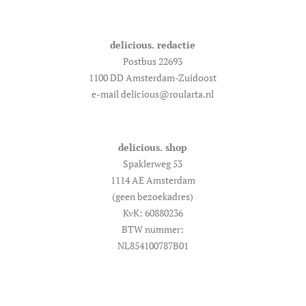
delicious. redactie
Postbus 22693
1100 DD Amsterdam-Zuidoost
e-mail delicious@roularta.nl
delicious. shop
Spaklerweg 53
1114 AE Amsterdam
(geen bezoekadres)
KvK: 60880236
BTW nummer:
NL854100787B01