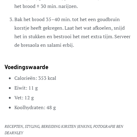
het brood ± 30 min. narijzen.
Bak het brood 35–40 min. tot het een goudbruin
korstje heeft gekregen. Laat het wat afkoelen, snijd
het in stukken en bestrooi het met extra tijm. Serveer
de bresaola en salami erbij.
Voedingswaarde
Calorieën:
353
kcal
Eiwit:
11
g
Vet:
12
g
Koolhydraten:
48
g
RECEPTEN, STYLING, BEREIDING KIRSTEN JENKINS, FOTOGRAFIE BEN
DEARNLEY