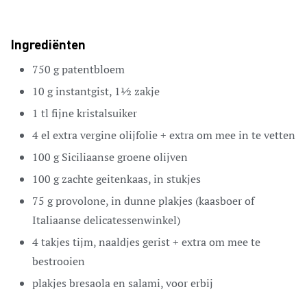
Ingrediënten
750
g
patentbloem
10
g
instantgist,
1½ zakje
1
tl
fijne kristalsuiker
4
el
extra vergine olijfolie + extra om mee in te vetten
100
g
Siciliaanse groene olijven
100
g
zachte geitenkaas,
in stukjes
75
g
provolone,
in dunne plakjes (kaasboer of
Italiaanse delicatessenwinkel)
4
takjes tijm,
naaldjes gerist + extra om mee te
bestrooien
plakjes
bresaola en salami,
voor erbij