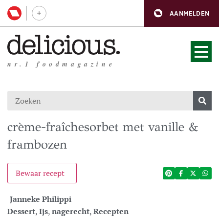
AANMELDEN
nr.1 foodmagazine
crème-fraîchesorbet met vanille &
frambozen
Bewaar recept
Janneke Philippi
Dessert
,
Ijs
,
nagerecht
,
Recepten