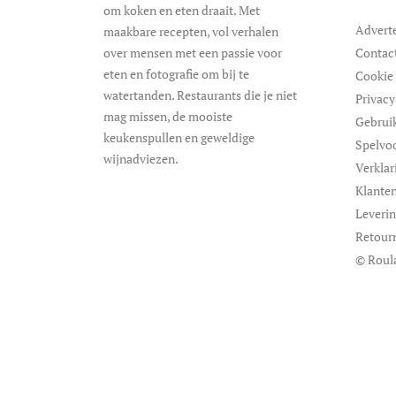
om koken en eten draait. Met
Advert
maakbare recepten, vol verhalen
over mensen met een passie voor
Contac
eten en fotografie om bij te
Cookie 
watertanden. Restaurants die je niet
Privacy
mag missen, de mooiste
Gebrui
keukenspullen en geweldige
Spelvo
wijnadviezen.
Verklar
Klanten
Leveri
Retour
© Roul