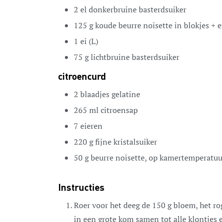
2
el
donkerbruine basterdsuiker
125
g
koude beurre noisette
in blokjes + 
1
ei
(L)
75
g
lichtbruine basterdsuiker
citroencurd
2
blaadjes
gelatine
265
ml
citroensap
7
eieren
220
g
fijne kristalsuiker
50
g
beurre noisette,
op kamertemperatuu
Instructies
Roer voor het deeg de 150 g bloem, het r
in een grote kom samen tot alle klontjes e