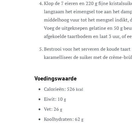
Klop de 7 eieren en 220 g fijne kristalsui
langzaam het eimengsel toe aan het dampe
middelhoog vuur tot het mengsel indikt, d
Voeg de uitgeknepen gelatine en 50 g beur
afgekoelde taartbodem en laat 3 uur, of ee
Bestrooi voor het serveren de koude taart
karamelliseer de suiker met de crème-brûl
Voedingswaarde
Calorieën:
526
kcal
Eiwit:
10
g
Vet:
26
g
Koolhydraten:
62
g