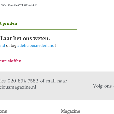
, STYLING DAVID MORGAN.
t printen
 Laat het ons weten.
and
of tag
#deliciousnederland
!
este sloffen
vice 020 894 7552 of mail naar
Volg ons 
ciousmagazine.nl
ons
Magazine