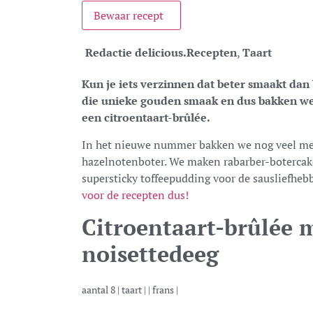
Bewaar recept
Redactie delicious.
Recepten
,
Taart
Kun je iets verzinnen dat beter smaakt dan 
die unieke gouden smaak en dus bakken we 
een citroentaart-brûlée.
In het nieuwe nummer bakken we nog veel mee
hazelnotenboter. We maken rabarber-boterca
supersticky toffeepudding voor de sausliefheb
voor de recepten dus!
Citroentaart-brûlée 
noisettedeeg
aantal
8
|
taart
| |
frans
|