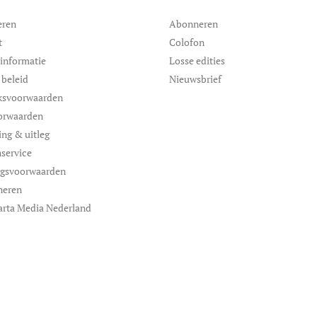
eren
Abonneren
t
Colofon
informatie
Losse edities
 beleid
Nieuwsbrief
ksvoorwaarden
orwaarden
ing & uitleg
service
ngsvoorwaarden
neren
arta Media Nederland