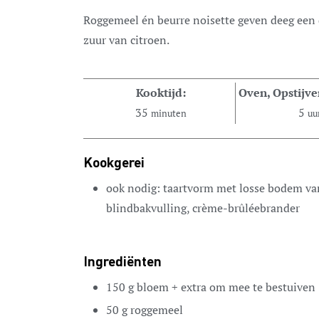
Roggemeel én beurre noisette geven deeg een diepe notige smaak. Perfect bij het frisse
zuur van citroen.
Kooktijd:
Oven, Opstijve
35
5
minuten
uu
Kookgerei
ook nodig: taartvorm met losse bodem v
blindbakvulling, crème-brûléebrander
Ingrediënten
150
g
bloem + extra om mee te bestuiven
50
g
roggemeel