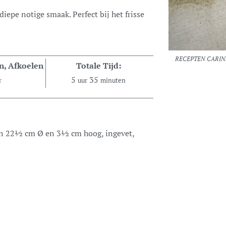
RECEPTEN CARINA
n, Afkoelen
Totale Tijd:
5
35
r
uur
minuten
an 22½ cm Ø en 3½ cm hoog, ingevet,