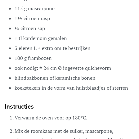
115
g
mascarpone
1½
citroen
rasp
¼
citroen
sap
1
tl
kardemom
gemalen
3
eieren
L + extra om te bestrijken
100
g
frambozen
ook nodig:
± 24 cm Ø
ingevette quichevorm
blindbakbonen
of keramische bonen
koekstekers
in de vorm van hulstblaadjes of sterren
Instructies
Verwarm de oven voor op 180°C.
Mix de roomkaas met de suiker, mascarpone,