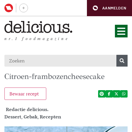
AANMELDEN
nr.1 foodmagazine
Citroen-frambozencheesecake
Bewaar recept
Redactie delicious.
Dessert
,
Gebak
,
Recepten