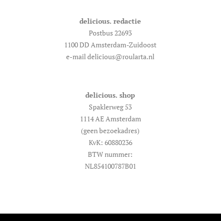
delicious. redactie
Postbus 22693
1100 DD Amsterdam-Zuidoost
e-mail delicious@roularta.nl
delicious. shop
Spaklerweg 53
1114 AE Amsterdam
(geen bezoekadres)
KvK: 60880236
BTW nummer:
NL854100787B01