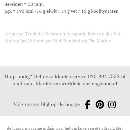
Bereiden ± 30 min.
p.p. ± 190 kcal /16 g eiwit / 14 g vet / 15 g koolhydraten
receptuur Trudelies Schouten fotografie Rob van der Vet
Styling Jan Willem van Riel Foodstyling Eke Mariën
Hulp nodig? Bel onze klantenservice 020 894 7552 of
mail naar
klantenservice@deliciousmagazine.nl
Volg ons en blijf op de hoogte
delicious. magazine is dáár waar het om koken en eten draait. Met