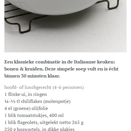
Een klassieke combinatie in de Italiaanse keuken:
bonen & kruiden. Deze simpele soep vult en is écht
binnen 30 minuten klaar.
hoofd- of lunchgerecht (4-6 personen)
1 flinke ui, in ringen
¼-½ tl chiliflakes (molenpotje)
4 el (groene) olijfolie
1 blik tomaatstukjes, 400 ml
1 blik flageolets, uitgelekt netto 265 g
250 g boswortels, in dikke plakjes