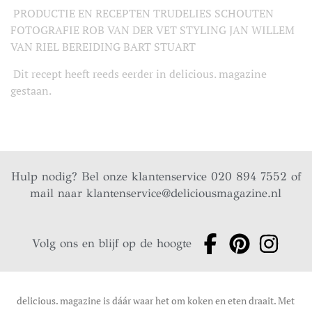
PRODUCTIE EN RECEPTEN TRUDELIES SCHOUTEN
FOTOGRAFIE ROB VAN DER VET STYLING JAN WILLEM
VAN RIEL BEREIDING BART STUART
Dit recept heeft reeds eerder in delicious. magazine
gestaan.
Hulp nodig? Bel onze klantenservice 020 894 7552 of
mail naar
klantenservice@deliciousmagazine.nl
Volg ons en blijf op de hoogte
delicious. magazine is dáár waar het om koken en eten draait. Met