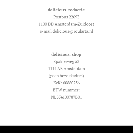
delicious. redactie
Postbus 22693
1100 DD Amsterdam-Zuidoost
e-mail delicious@roularta.nl
delicious. shop
Spaklerweg 53
1114 AE Amsterdam
(geen bezoekadres)
KvK: 60880236
BTW nummer:
NL854100787B01