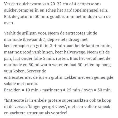
Vet een quichevorm van 20-22 cm of 4 eenpersoons
quichevormpjes in en schep het aardappelmengsel erin.
Bak de gratin in 30 min. goudbruin in het midden van de
oven.
Verhit de grillpan voor. Neem de entrecotes uit de
marinade (bewaar dit), dep ze iets droog met
keukenpapier en grill in 2-4 min. aan beide kanten bruin,
maar nog rood vanbinnen, keer halverwege. Neem uit de
pan, laat onder folie 5 min. rusten. Blus het vet af met de
marinade en 50 ml warm water en laat 30 tellen op hoog
vuur koken. Serveer de
entrecotes met de jus en gratin. Lekker met een gemengde
salade met rucola.
Bereiden ± 10 min / marineren ± 25 min / oven ± 30 min.
*Entrecote is in enkele grotere supermarkten ook te koop
in de versie: ‘langer gerijpt vlees’, met een vollere smaak
en zachtere structuur als voordeel.