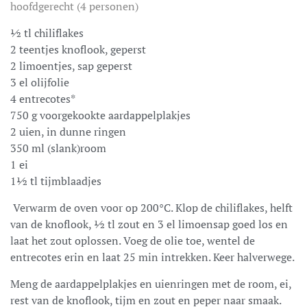
hoofdgerecht (4 personen)
½ tl chiliflakes
2 teentjes knoflook, geperst
2 limoentjes, sap geperst
3 el olijfolie
4 entrecotes*
750 g voorgekookte aardappelplakjes
2 uien, in dunne ringen
350 ml (slank)room
1 ei
1½ tl tijmblaadjes
Verwarm de oven voor op 200°C. Klop de chiliflakes, helft
van de knoflook, ½ tl zout en 3 el limoensap goed los en
laat het zout oplossen. Voeg de olie toe, wentel de
entrecotes erin en laat 25 min intrekken. Keer halverwege.
Meng de aardappelplakjes en uienringen met de room, ei,
rest van de knoflook, tijm en zout en peper naar smaak.