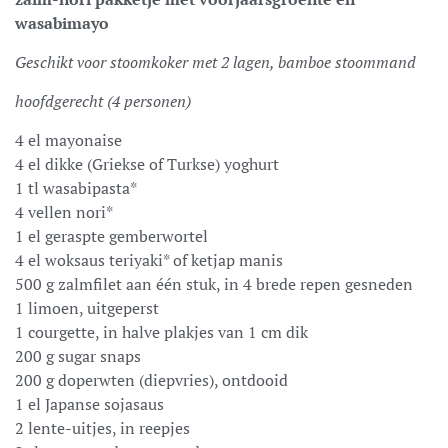
wasabimayo
Geschikt voor stoomkoker met 2 lagen, bamboe stoommand
hoofdgerecht (4 personen)
4 el mayonaise
4 el dikke (Griekse of Turkse) yoghurt
1 tl wasabipasta*
4 vellen nori*
1 el geraspte gemberwortel
4 el woksaus teriyaki* of ketjap manis
500 g zalmfilet aan één stuk, in 4 brede repen gesneden
1 limoen, uitgeperst
1 courgette, in halve plakjes van 1 cm dik
200 g sugar snaps
200 g doperwten (diepvries), ontdooid
1 el Japanse sojasaus
2 lente-uitjes, in reepjes