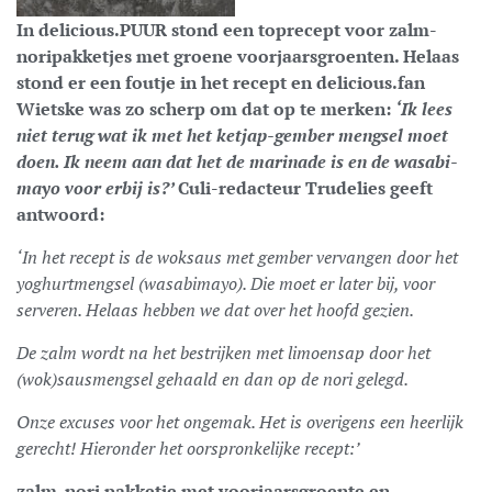
In delicious.PUUR stond een toprecept voor zalm-
noripakketjes met groene voorjaarsgroenten. Helaas
stond er een foutje in het recept en delicious.fan
Wietske was zo scherp om dat op te merken:
‘Ik lees
niet terug wat ik met het ketjap-gember mengsel moet
doen. Ik neem aan dat het de marinade is en de wasabi-
mayo voor erbij is?’
Culi-redacteur Trudelies geeft
antwoord:
‘In het recept
is de woksaus met gember vervangen door het
yoghurtmengsel (wasabimayo). Die moet er later bij, voor
serveren. Helaas hebben we dat over het hoofd gezien.
De zalm wordt na het bestrijken met limoensap door het
(wok)sausmengsel gehaald en dan op de nori gelegd.
Onze excuses voor het ongemak.
Het is overigens een heerlijk
gerecht!
Hieronder het oorspronkelijke recept:’
zalm-nori pakketje met voorjaarsgroente en