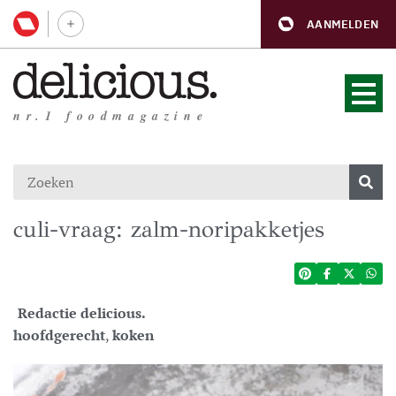
AANMELDEN
nr.1 foodmagazine
culi-vraag: zalm-noripakketjes
Redactie delicious.
hoofdgerecht
,
koken