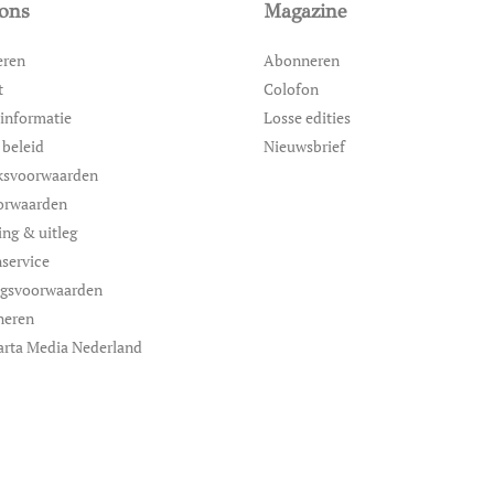
ons
Magazine
eren
Abonneren
t
Colofon
informatie
Losse edities
 beleid
Nieuwsbrief
ksvoorwaarden
orwaarden
ing & uitleg
service
ngsvoorwaarden
neren
arta Media Nederland