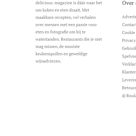
delicious. magazine is dáár waar het
Over 
om koken en eten draait. Met
Advert
maakbare recepten, vol verhalen
over mensen met een passie voor
Contac
eten en fotografie om bij te
Cookie 
watertanden. Restaurants die je niet
Privacy
mag missen, de mooiste
Gebrui
keukenspullen en geweldige
Spelvo
wijnadviezen.
Verklar
Klanten
Leveri
Retour
© Roul