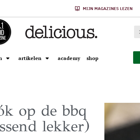
MIJN MAGAZINES LEZEN
n
artikelen
academy
shop
óók op de bbq
assend lekker)