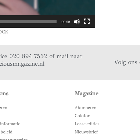
00:58
OCK
vice 020 894 7552 of mail naar
Volg ons 
ciousmagazine.nl
ons
Magazine
eren
Abonneren
t
Colofon
informatie
Losse edities
 beleid
Nieuwsbrief
ksvoorwaarden