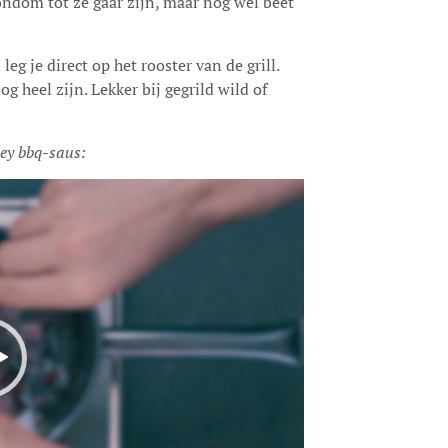
rondom tot ze gaar zijn, maar nog wel beet
 leg je direct op het rooster van de grill.
 heel zijn. Lekker bij gegrild wild of
okey bbq-saus: