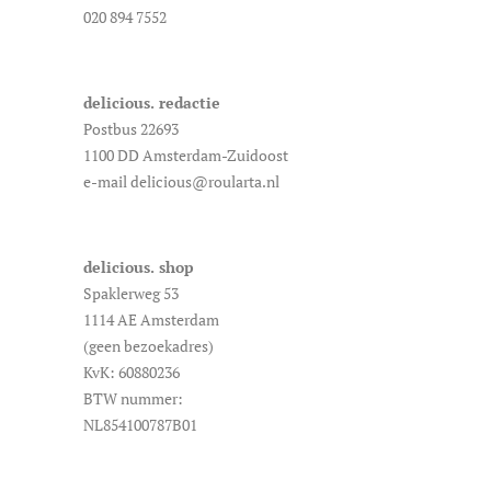
020 894 7552
delicious. redactie
Postbus 22693
1100 DD Amsterdam-Zuidoost
e-mail delicious@roularta.nl
delicious. shop
Spaklerweg 53
1114 AE Amsterdam
(geen bezoekadres)
KvK: 60880236
BTW nummer:
NL854100787B01