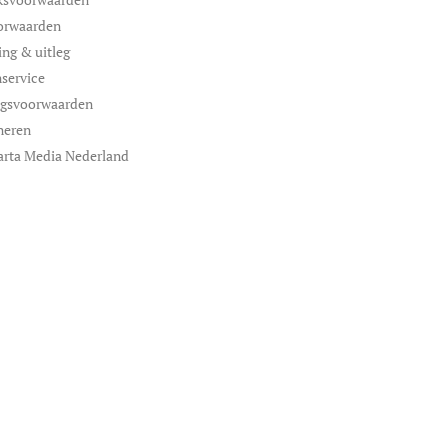
orwaarden
ing & uitleg
service
ngsvoorwaarden
neren
arta Media Nederland