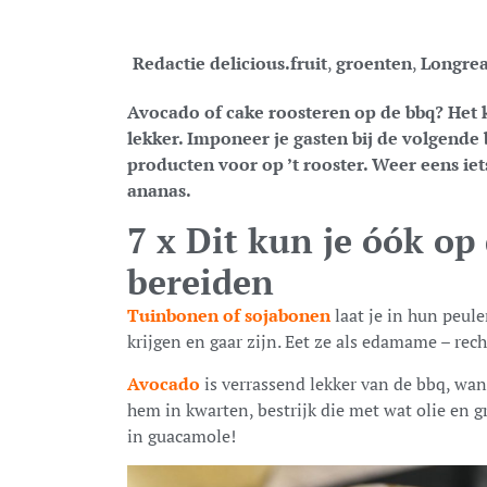
Redactie delicious.
fruit
,
groenten
,
Longre
Avocado of cake roosteren op de bbq? Het k
lekker. Imponeer je gasten bij de volgende
producten voor op ’t rooster. Weer eens iets
ananas.
7 x Dit kun je óók op
bereiden
Tuinbonen of sojabonen
laat je in hun peule
krijgen en gaar zijn. Eet ze als edamame – rech
Avocado
is verrassend lekker van de bbq, want
hem in kwarten, bestrijk die met wat olie en g
in guacamole!