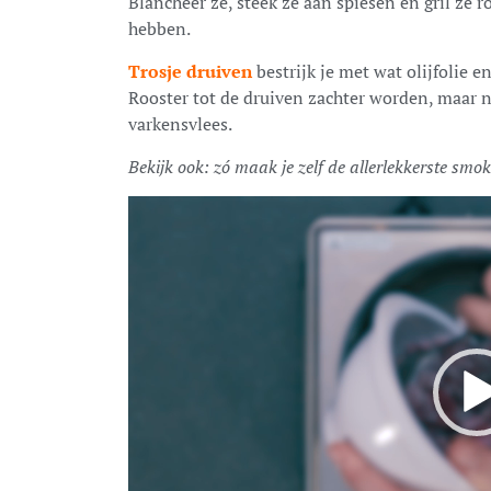
Blancheer ze, steek ze aan spiesen en gril ze 
hebben.
Trosje druiven
bestrijk je met wat olijfolie en
Rooster tot de druiven zachter worden, maar nog
varkensvlees.
Bekijk ook: zó maak je zelf de allerlekkerste sm
Video
Player