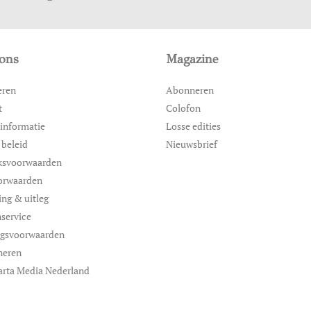
ons
Magazine
eren
Abonneren
t
Colofon
informatie
Losse edities
 beleid
Nieuwsbrief
ksvoorwaarden
orwaarden
ing & uitleg
service
ngsvoorwaarden
neren
arta Media Nederland