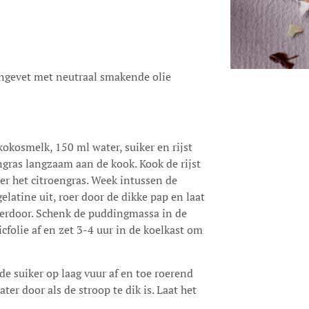
ngevet met neutraal smakende olie
okosmelk, 150 ml water, suiker en rijst
gras langzaam aan de kook. Kook de rijst
der het citroengras. Week intussen de
elatine uit, roer door de dikke pap en laat
erdoor. Schenk de puddingmassa in de
cfolie af en zet 3-4 uur in de koelkast om
e suiker op laag vuur af en toe roerend
ter door als de stroop te dik is. Laat het