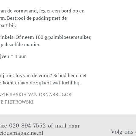
van de vormwand, leg er een bord op en
orm. Bestrooi de pudding met de
art bij.
 winkels. Of neem 100 g palmbloesemsuiker,
op dezelfde manier.
ijven ± 4 uur
hij niet los van de vorm? Schud hem met
 komt er aan de zijkant wat lucht bij.
FIE SASKIA VAN OSNABRUGGE
NE PIETROWSKI
vice 020 894 7552 of mail naar
Volg ons 
ciousmagazine.nl