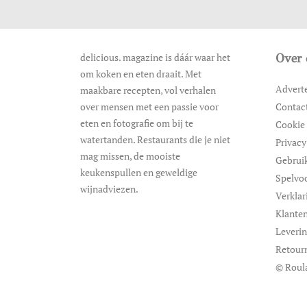
delicious. magazine is dáár waar het
Over 
om koken en eten draait. Met
Advert
maakbare recepten, vol verhalen
over mensen met een passie voor
Contac
eten en fotografie om bij te
Cookie 
watertanden. Restaurants die je niet
Privacy
mag missen, de mooiste
Gebrui
keukenspullen en geweldige
Spelvo
wijnadviezen.
Verklar
Klanten
Leveri
Retour
© Roul