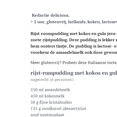
Redactie delicious.
> 2 uur
,
glutenvrij
,
hollands
,
koken
,
lactose
Rijst-roompudding met kokos en gula java-s
zoete rijstpudding. Deze pudding is lekker 
hem oosters tintje. De pudding is lactose- e
voorkeur de amandelmelk ook door gewon
Meer glutenvrij? Probeer deze Italiaanse tort
rijst-rumpudding met kokos en gul
nagerecht (6 personen)
250 ml amandelmelk
450 ml kokosmelk
50 g fijne kristalsuiker
135 g rondkorrel (dessert)rijst
snuf nootmuskaat