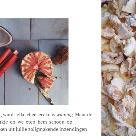
 want: elke cheesecake is
winning
. Maar de
n-vorkje-en-we-eten-hem-schoon-op-
ukken uit jullie zaligmakende inzendingen!