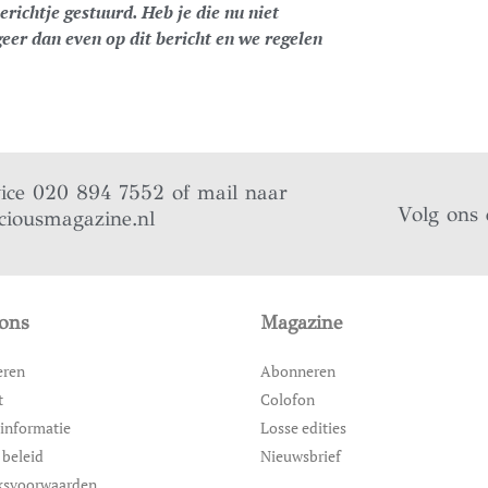
richtje gestuurd. Heb je die nu niet
er dan even op dit bericht en we regelen
vice 020 894 7552 of mail naar
Volg ons 
ciousmagazine.nl
ons
Magazine
eren
Abonneren
t
Colofon
informatie
Losse edities
 beleid
Nieuwsbrief
ksvoorwaarden