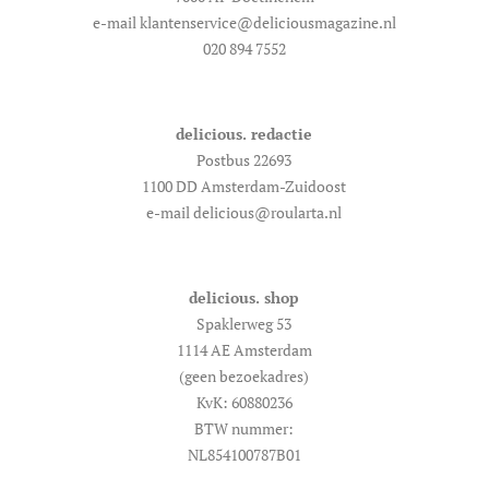
e-mail klantenservice@deliciousmagazine.nl
020 894 7552
delicious. redactie
Postbus 22693
1100 DD Amsterdam-Zuidoost
e-mail delicious@roularta.nl
delicious. shop
Spaklerweg 53
1114 AE Amsterdam
(geen bezoekadres)
KvK: 60880236
BTW nummer:
NL854100787B01