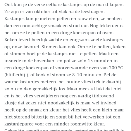
Ook kun je de verse eetbare kastanjes op de markt kopen.
Ze zijn er van oktober tot vlak na de feestdagen.
Kastanjes kun je meteen pellen en rauw eten, ze hebben
dan een nootachtige smaak en structuur. Nog lekkerder is
het om ze te poffen in een droge koekenpan of oven.
Koken levert heerlijk zachte en enigszins zoete kastanjes
op, onze favoriet. Stomen kan ook. Om ze te poffen, koken
of stomen hoef je de kastanjes niet te pellen. Maak een
insnede in de bovenkant en pof ze zo’n 15 minuten in
een droge koekenpan of voorverwarmde oven van 200 ºC
(blijf erbij!), of kook of stoom ze 8-10 minuten. Pel de
warme kastanjes meteen, het bruine vlies trek je daarbij
zo nu en dan gemakkelijk los. Maar meestal lukt dat niet
en is het vlies verwijderen nog een aardig tijdrovend
klusje dat zeker niet noodzakelijk is maar wel invloed
heeft op de smaak en kleur: het vlies heeft een klein maar
niet storend bittertje en zorgt bij het verwerken tot een
kastanjepuree voor een minder roomwitte kleur.
Gekookte, gepofte en gestoomde kastanjes zijn heerlijk in