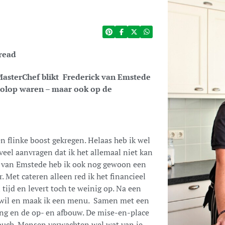
read
 MasterChef blikt Frederick van Emstede
 volop waren – maar ook op de
n flinke boost gekregen. Helaas heb ik wel
veel aanvragen dat ik het allemaal niet kan
el van Emstede heb ik ook nog gewoon een
. Met cateren alleen red ik het financieel
 tijd en levert toch te weinig op. Na een
e wil en maak ik een menu. Samen met een
ing en de op- en afbouw. De mise-en-place
 touch. Mensen verwachten wel wat van je,