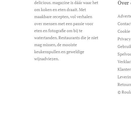
delicious. magazine is dáár waar het
Over 
om koken en eten draait. Met
Advert
maakbare recepten, vol verhalen
over mensen met een passie voor
Contac
eten en fotografie om bij te
Cookie 
watertanden. Restaurants die je niet
Privacy
mag missen, de mooiste
Gebrui
keukenspullen en geweldige
Spelvo
wijnadviezen.
Verklar
Klanten
Leveri
Retour
© Roul