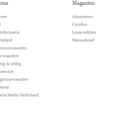
ons
Magazine
eren
Abonneren
t
Colofon
informatie
Losse edities
 beleid
Nieuwsbrief
ksvoorwaarden
orwaarden
ing & uitleg
service
ngsvoorwaarden
neren
arta Media Nederland