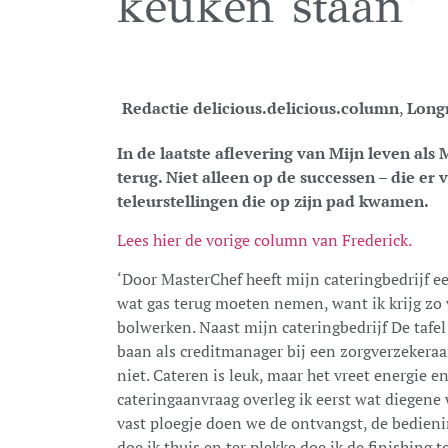
keuken staan’
Redactie delicious.
delicious.column
,
Long
In de laatste aflevering van Mijn leven als
terug. Niet alleen op de successen – die er
teleurstellingen die op zijn pad kwamen.
Lees hier de vorige column van Frederick.
‘Door MasterChef heeft mijn cateringbedrijf ee
wat gas terug moeten nemen, want ik krijg zo 
bolwerken. Naast mijn cateringbedrijf De taf
baan als creditmanager bij een zorgverzekeraar
niet. Cateren is leuk, maar het vreet energie en
cateringaanvraag overleg ik eerst wat diegen
vast ploegje doen we de ontvangst, de bedien
doe ik thuis en ter plekke doe ik de finishing