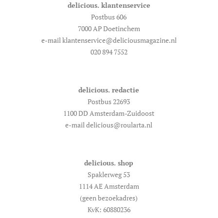
delicious. klantenservice
Postbus 606
7000 AP Doetinchem
e-mail klantenservice@deliciousmagazine.nl
020 894 7552
delicious. redactie
Postbus 22693
1100 DD Amsterdam-Zuidoost
e-mail delicious@roularta.nl
delicious. shop
Spaklerweg 53
1114 AE Amsterdam
(geen bezoekadres)
KvK: 60880236