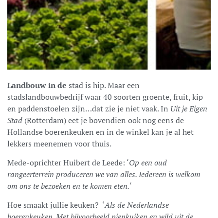
Landbouw in de
stad is hip. Maar een
stadslandbouwbedrijf waar 40 soorten groente, fruit, kip
en paddenstoelen zijn…dat zie je niet vaak. In
Uit je Eigen
Stad
(Rotterdam) eet je bovendien ook nog eens de
Hollandse boerenkeuken en in de winkel kan je al het
lekkers meenemen voor thuis.
Mede-oprichter Huibert de Leede: ‘
Op een oud
rangeerterrein produceren we van alles. Iedereen is welkom
om ons te bezoeken en te komen eten.
‘
Hoe smaakt jullie keuken? ‘
Als de Nederlandse
boerenkeuken. Met bijvoorbeeld piepkuiken en wild uit de