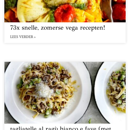
73x snelle, zomerse vega recepten!
LEES VERDER »
tagliatelle al ragù bianco e fave (met