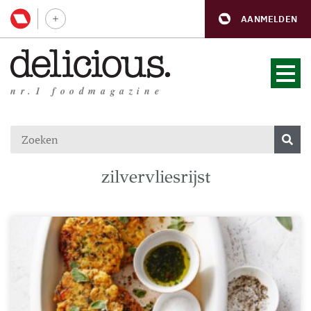
AANMELDEN
nr.1 foodmagazine
zilvervliesrijst