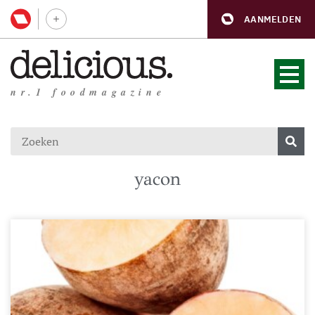
AANMELDEN
nr.1 foodmagazine
yacon