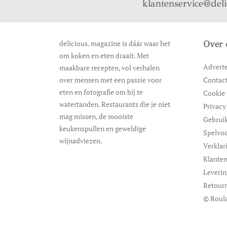
klantenservice@del
delicious. magazine is dáár waar het
Over 
om koken en eten draait. Met
Advert
maakbare recepten, vol verhalen
over mensen met een passie voor
Contac
eten en fotografie om bij te
Cookie 
watertanden. Restaurants die je niet
Privacy
mag missen, de mooiste
Gebrui
keukenspullen en geweldige
Spelvo
wijnadviezen.
Verklar
Klanten
Leveri
Retour
© Roula