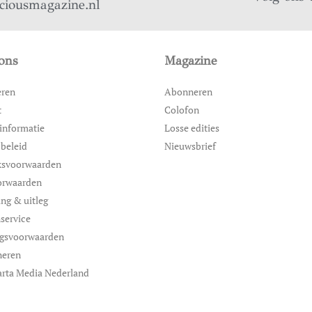
iciousmagazine.nl
ons
Magazine
eren
Abonneren
t
Colofon
informatie
Losse edities
 beleid
Nieuwsbrief
ksvoorwaarden
orwaarden
ing & uitleg
service
ngsvoorwaarden
neren
rta Media Nederland