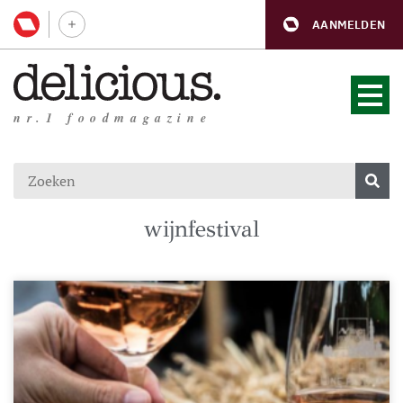
AANMELDEN
nr.1 foodmagazine
wijnfestival