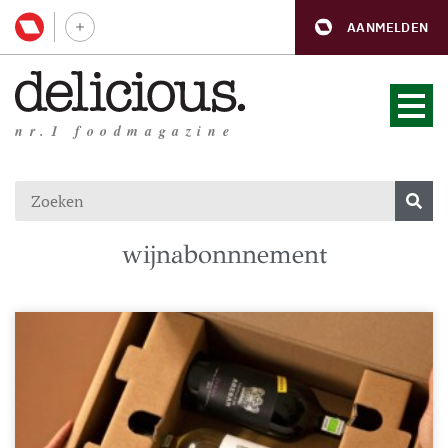
AANMELDEN
nr.1 foodmagazine
wijnabonnnement