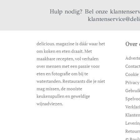
Hulp nodig? Bel onze klantenser
klantenservice@del
delicious. magazine is dáár waar het
Over 
om koken en eten draait. Met
Advert
maakbare recepten, vol verhalen
over mensen met een passie voor
Contac
eten en fotografie om bij te
Cookie 
watertanden. Restaurants die je niet
Privacy
mag missen, de mooiste
Gebrui
keukenspullen en geweldige
Spelvo
wijnadviezen.
Verklar
Klanten
Leveri
Retour
© Roula