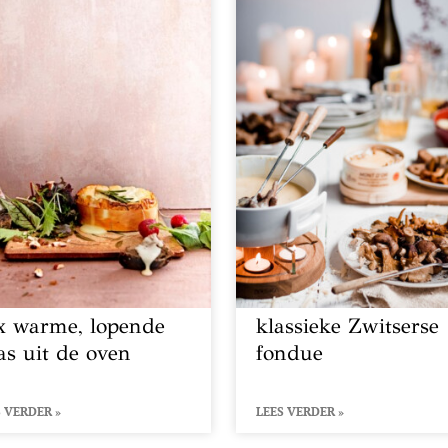
x warme, lopende
klassieke Zwitserse
as uit de oven
fondue
 VERDER »
LEES VERDER »