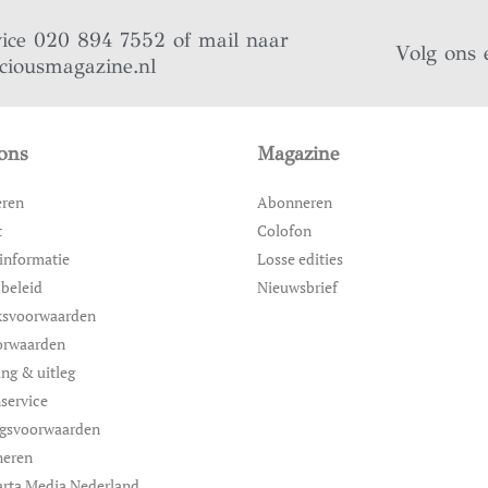
vice 020 894 7552 of mail naar
Volg ons 
iciousmagazine.nl
ons
Magazine
eren
Abonneren
t
Colofon
informatie
Losse edities
 beleid
Nieuwsbrief
ksvoorwaarden
orwaarden
ing & uitleg
service
ngsvoorwaarden
neren
rta Media Nederland