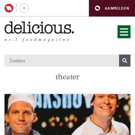
AANMELDEN
nr.1 foodmagazine
theater