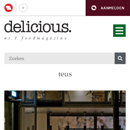
AANMELDEN
nr.1 foodmagazine
teus