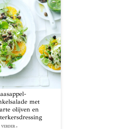
naasappel-
nkelsalade met
arte olijven en
terkersdressing
 VERDER »