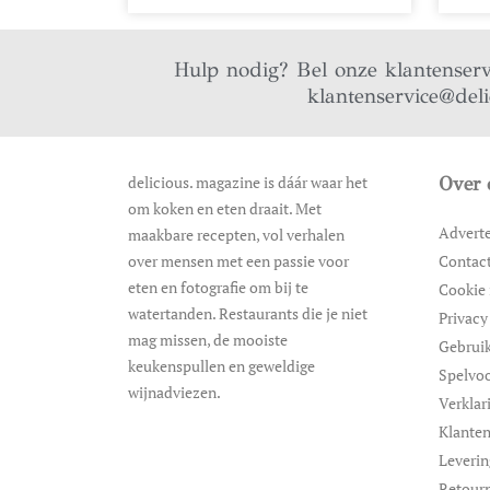
Hulp nodig? Bel onze klantenser
klantenservice@del
delicious. magazine is dáár waar het
Over 
om koken en eten draait. Met
Advert
maakbare recepten, vol verhalen
over mensen met een passie voor
Contac
eten en fotografie om bij te
Cookie 
watertanden. Restaurants die je niet
Privacy
mag missen, de mooiste
Gebrui
keukenspullen en geweldige
Spelvo
wijnadviezen.
Verklar
Klanten
Leveri
Retour