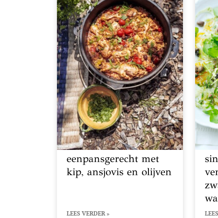
eenpansgerecht met
si
kip, ansjovis en olijven
ve
zw
wa
LEES VERDER »
LEES