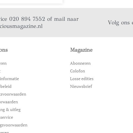
vice 020 894 7552 of mail naar
Volg ons 
iciousmagazine.nl
ons
Magazine
eren
Abonneren
t
Colofon
informatie
Losse edities
 beleid
Nieuwsbrief
ksvoorwaarden
orwaarden
ing & uitleg
service
ngsvoorwaarden
neren