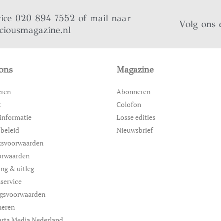
vice 020 894 7552 of mail naar
Volg ons 
iciousmagazine.nl
ons
Magazine
eren
Abonneren
t
Colofon
informatie
Losse edities
 beleid
Nieuwsbrief
ksvoorwaarden
orwaarden
ing & uitleg
service
ngsvoorwaarden
neren
rta Media Nederland