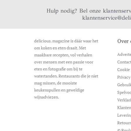
Hulp nodig? Bel onze klantenser
klantenservice@del
delicious. magazine is dáár waar het
Over 
om koken en eten draait. Met
Advert
maakbare recepten, vol verhalen
over mensen met een passie voor
Contac
eten en fotografie om bij te
Cookie 
watertanden. Restaurants die je niet
Privacy
mag missen, de mooiste
Gebrui
keukenspullen en geweldige
Spelvo
wijnadviezen.
Verklar
Klanten
Leveri
Retour
© Roula