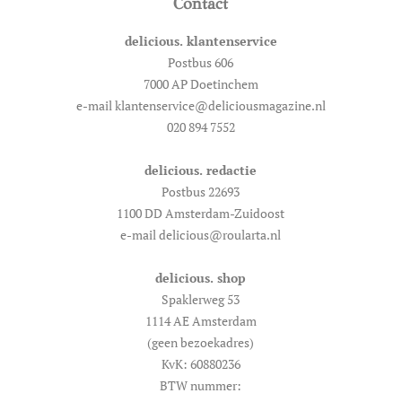
Contact
delicious. klantenservice
Postbus 606
7000 AP Doetinchem
e-mail klantenservice@deliciousmagazine.nl
020 894 7552
delicious. redactie
Postbus 22693
1100 DD Amsterdam-Zuidoost
e-mail delicious@roularta.nl
delicious. shop
Spaklerweg 53
1114 AE Amsterdam
(geen bezoekadres)
KvK: 60880236
BTW nummer: