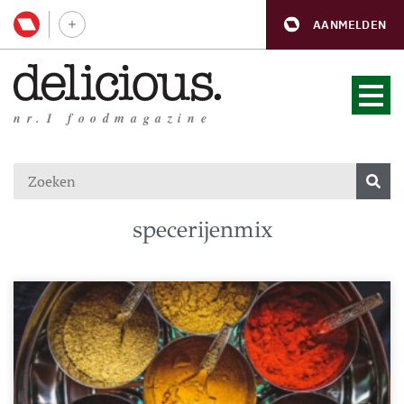
AANMELDEN
nr.1 foodmagazine
specerijenmix