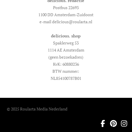
delicious. redactie
Postbus 22693
1100 DD Amsterdam-Zuidoost
e-mail delicious@roularta.nl
delicious. shop
Spaklerweg 53
1114 AE Amsterdam
(geen bezoekadres)
KvK: 60880236
BTW nummer:
NL854100787B01
© 2025 Roularta Media Nederland