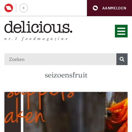
AANMELDEN
nr.1 foodmagazine
seizoensfruit