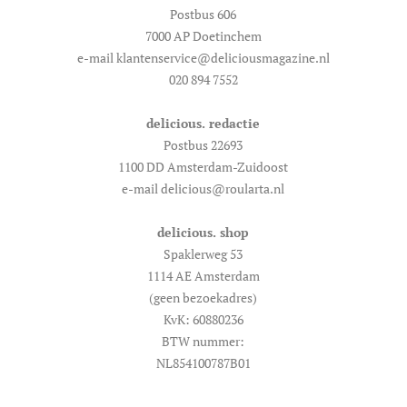
Postbus 606
7000 AP Doetinchem
e-mail klantenservice@deliciousmagazine.nl
020 894 7552
delicious. redactie
Postbus 22693
1100 DD Amsterdam-Zuidoost
e-mail delicious@roularta.nl
delicious. shop
Spaklerweg 53
1114 AE Amsterdam
(geen bezoekadres)
KvK: 60880236
BTW nummer:
NL854100787B01