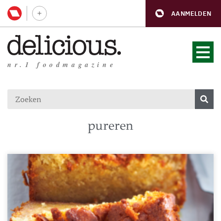
AANMELDEN
nr.1 foodmagazine
pureren