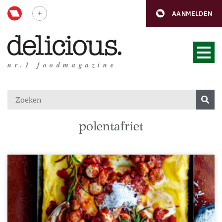
AANMELDEN
nr.1 foodmagazine
polentafriet