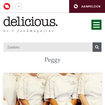
AANMELDEN
nr.1 foodmagazine
Peggy