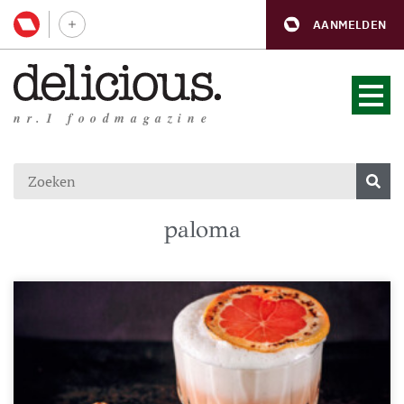
AANMELDEN
nr.1 foodmagazine
paloma