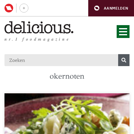
AANMELDEN
nr.1 foodmagazine
okernoten