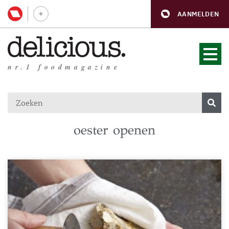
AANMELDEN
nr.1 foodmagazine
oester openen