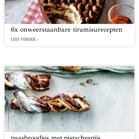
6x onweerstaanbare tiramisurecepten
LEES VERDER »
paasbroodjes met pistachespijs