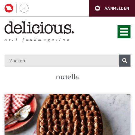
AANMELDEN
nr.1 foodmagazine
nutella