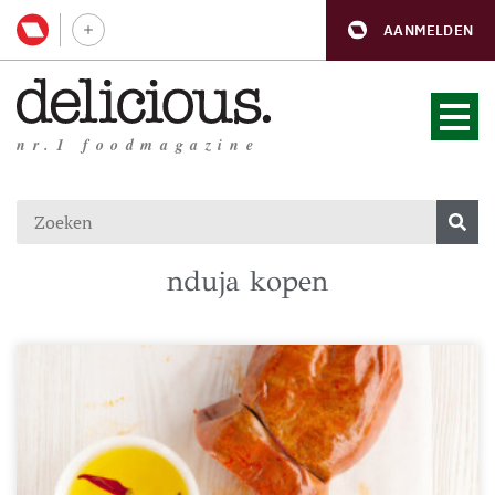
AANMELDEN
nr.1 foodmagazine
nduja kopen