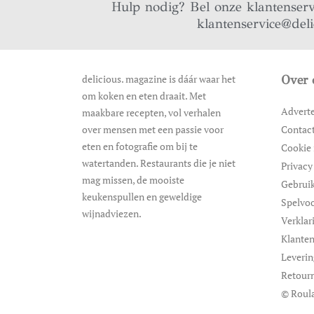
Hulp nodig? Bel onze klantenser
klantenservice@del
delicious. magazine is dáár waar het
Over 
om koken en eten draait. Met
Advert
maakbare recepten, vol verhalen
over mensen met een passie voor
Contac
eten en fotografie om bij te
Cookie 
watertanden. Restaurants die je niet
Privacy
mag missen, de mooiste
Gebrui
keukenspullen en geweldige
Spelvo
wijnadviezen.
Verklar
Klanten
Leveri
Retour
© Roula