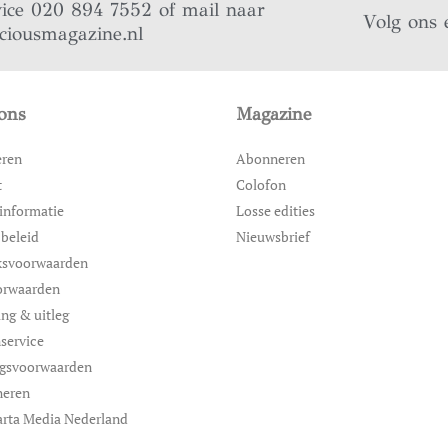
vice 020 894 7552 of mail naar
Volg ons 
iciousmagazine.nl
ons
Magazine
eren
Abonneren
t
Colofon
informatie
Losse edities
 beleid
Nieuwsbrief
ksvoorwaarden
orwaarden
ing & uitleg
service
ngsvoorwaarden
neren
rta Media Nederland