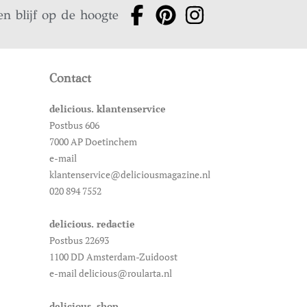
en blijf op de hoogte
Contact
delicious. klantenservice
Postbus 606
7000 AP Doetinchem
e-mail
klantenservice@deliciousmagazine.nl
020 894 7552
delicious. redactie
Postbus 22693
1100 DD Amsterdam-Zuidoost
e-mail delicious@roularta.nl
delicious. shop